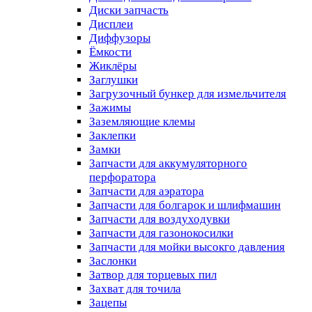
Диски запчасть
Дисплеи
Диффузоры
Ёмкости
Жиклёры
Заглушки
Загрузочный бункер для измельчителя
Зажимы
Заземляющие клемы
Заклепки
Замки
Запчасти для аккумуляторного
перфоратора
Запчасти для аэратора
Запчасти для болгарок и шлифмашин
Запчасти для воздуходувки
Запчасти для газонокосилки
Запчасти для мойки высокго давления
Заслонки
Затвор для торцевых пил
Захват для точила
Зацепы