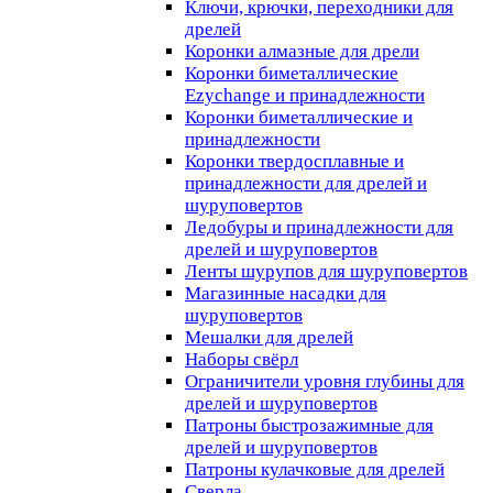
Ключи, крючки, переходники для
дрелей
Коронки алмазные для дрели
Коронки биметаллические
Ezychange и принадлежности
Коронки биметаллические и
принадлежности
Коронки твердосплавные и
принадлежности для дрелей и
шуруповертов
Ледобуры и принадлежности для
дрелей и шуруповертов
Ленты шурупов для шуруповертов
Магазинные насадки для
шуруповертов
Мешалки для дрелей
Наборы свёрл
Ограничители уровня глубины для
дрелей и шуруповертов
Патроны быстрозажимные для
дрелей и шуруповертов
Патроны кулачковые для дрелей
Сверла