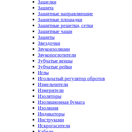
Защелки
Защита
Защитные направляющие
Защитные площадки
Защитные решетки, сетки
Защитные чаши
Защиты
Звездочки
Звукоизоляции
Звукопоглотители
Зубчатые венцы
Зубчатые рейки
Иглы
Игольчатый регулятор обротов
Измельчители
Измерители
Изоляторы
Изоляционная бумага
Изоляция
Индикаторы
Инструкции
Искрогасители
Кабели