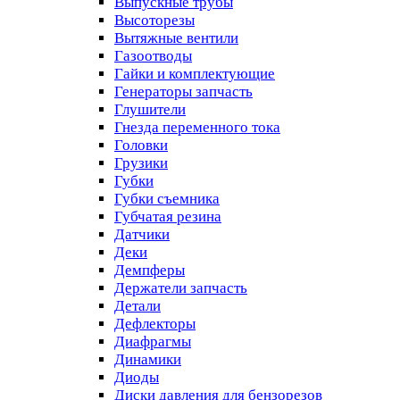
Выпускные трубы
Высоторезы
Вытяжные вентили
Газоотводы
Гайки и комплектующие
Генераторы запчасть
Глушители
Гнезда переменного тока
Головки
Грузики
Губки
Губки съемника
Губчатая резина
Датчики
Деки
Демпферы
Держатели запчасть
Детали
Дефлекторы
Диафрагмы
Динамики
Диоды
Диски давления для бензорезов